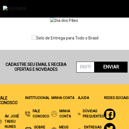
CADASTRE SEU EMAIL E RECEBA
ENVIAR
OFERTAS E NOVIDADES
FALE
INSTITUCIONAL
MINHA CONTA
AJUDA
REDES SOCIAIS
CONOSCO
FALE
MINHA
DÚVIDAS
AV. JOSÉ
CONOSCO
CONTA
FREQUENTES
TADEU
NUNES
SOBRE
MEUS
ENTREGAS