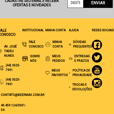
CADASTRE SEU EMAIL E RECEBA
ENVIAR
OFERTAS E NOVIDADES
FALE
INSTITUCIONAL
MINHA CONTA
AJUDA
REDES SOCIAIS
CONOSCO
FALE
MINHA
DÚVIDAS
AV. JOSÉ
CONOSCO
CONTA
FREQUENTES
TADEU
NUNES
SOBRE
MEUS
ENTREGAS
NÓS
PEDIDOS
E PRAZOS
(44) 3525-
7991
MEUS
POLÍTICA DE
FAVORITOS
PRIVACIDADE
(44) 3525-
7991
TROCAS E
DEVOLUÇÕES
CONTATO@BEERMAX.COM.BR
40.459.124/0001-
54