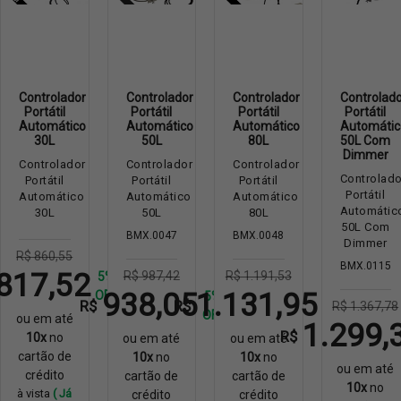
Controlador
Controlador
Controlador
Controlado
Portátil
Portátil
Portátil
Portátil
Automático
Automático
Automático
Automátic
30L
50L
80L
50L Com
Dimmer
Controlador
Controlador
Controlador
Controlado
Portátil
Portátil
Portátil
Portátil
Automático
Automático
Automático
Automátic
30L
50L
80L
50L Com
BMX.0047
BMX.0048
Dimmer
R$ 860,55
BMX.0115
817,52
R$ 987,42
R$ 1.191,53
5%
938,05
1.131,95
OFF
5%
5%
R$
R$
R$ 1.367,78
OFF
OFF
ou em até
1.299,
R$
10x
no
ou em até
ou em até
cartão de
10x
no
10x
no
ou em até
crédito
cartão de
cartão de
10x
no
à vista
( Já
crédito
crédito