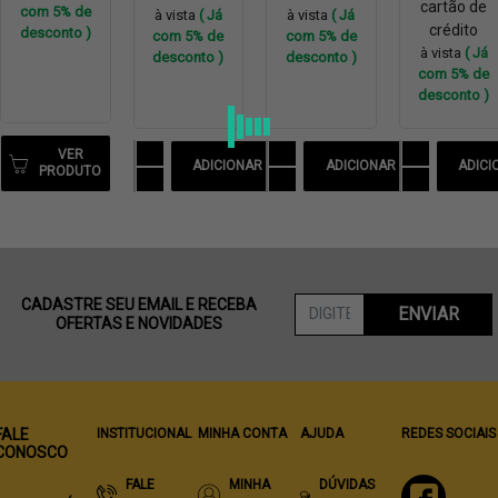
cartão de
com 5% de
à vista
( Já
à vista
( Já
crédito
desconto )
com 5% de
com 5% de
à vista
( Já
desconto )
desconto )
com 5% de
desconto )
VER
ADICIONAR
ADICIONAR
ADICI
PRODUTO
CADASTRE SEU EMAIL E RECEBA
ENVIAR
OFERTAS E NOVIDADES
FALE
INSTITUCIONAL
MINHA CONTA
AJUDA
REDES SOCIAIS
CONOSCO
FALE
MINHA
DÚVIDAS