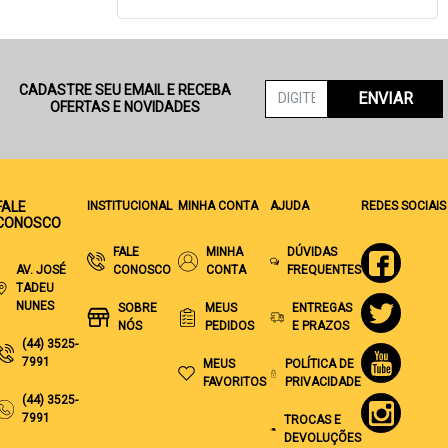
CADASTRE SEU EMAIL E RECEBA
ENVIAR
OFERTAS E NOVIDADES
FALE
INSTITUCIONAL
MINHA CONTA
AJUDA
REDES SOCIAIS
CONOSCO
FALE
MINHA
DÚVIDAS
AV. JOSÉ
CONOSCO
CONTA
FREQUENTES
TADEU
NUNES
SOBRE
MEUS
ENTREGAS
NÓS
PEDIDOS
E PRAZOS
(44) 3525-
7991
MEUS
POLÍTICA DE
FAVORITOS
PRIVACIDADE
(44) 3525-
7991
TROCAS E
DEVOLUÇÕES